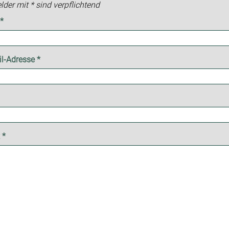
lder mit * sind verpflichtend
*
il-Adresse
*
t
*